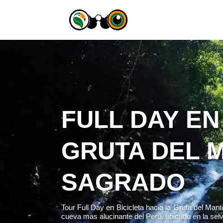
FULL DAY EN
GRUTA DEL 
SAGRADO
Tour Full Day en Bicicleta hacia la Gruta del Ma
cueva mas alucinante del Perú, ubicado en la sel