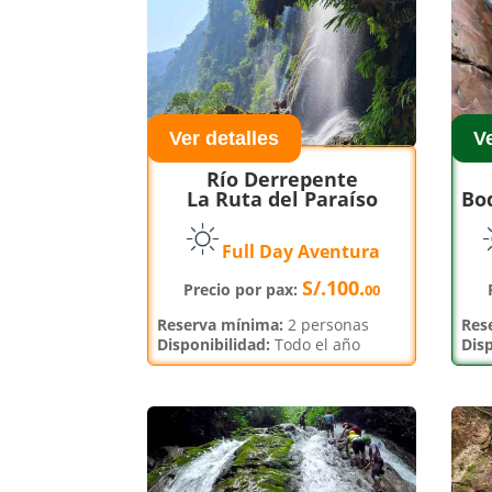
Ver detalles
Ve
Río Derrepente
La Ruta del Paraíso
Bo
Full Day Aventura
S/.100.
Precio por pax:
00
Reserva mínima:
2 personas
Rese
Disponibilidad:
Todo el año
Disp