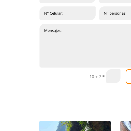
=
10 + 7