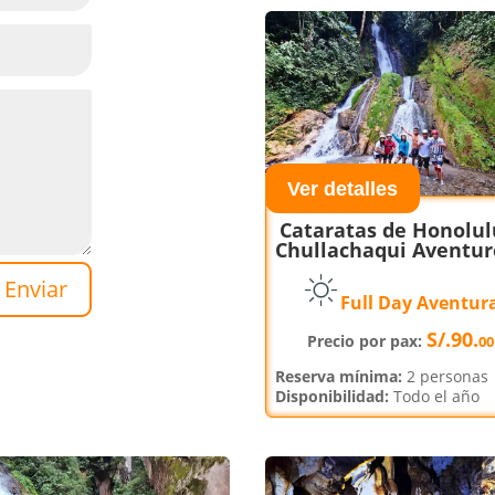
Ver detalles
Cataratas de Honolul
Chullachaqui Aventur
Enviar
Full Day Aventur
S/.90.
Precio por pax:
00
Reserva mínima:
2 personas
Disponibilidad:
Todo el año