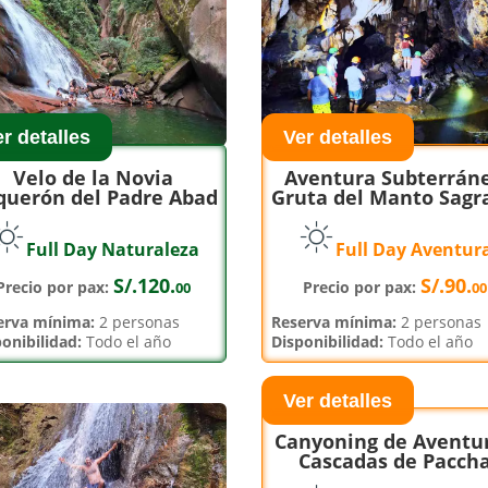
r detalles
Ver detalles
Velo de la Novia
Aventura Subterrán
querón del Padre Abad
Gruta del Manto Sagr
Full Day Naturaleza
Full Day Aventur
S/.120.
S/.90.
Precio por pax:
Precio por pax:
00
00
rva mínima:
2 personas
Reserva mínima:
2 personas
onibilidad:
Todo el año
Disponibilidad:
Todo el año
Ver detalles
Canyoning de Aventu
Cascadas de Pacch