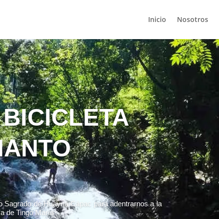
Inicio
Nosotros
 BICICLETA
MANTO
nto Sagrado de Huayna Cápac para adentrarnos a la
va de Tingo María