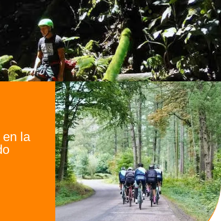
 en la
do