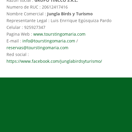
Razón social :
GRUPO TINCCO S.R.L.
Numero de RUC : 20612417416
Nombre Comercial :
Jungla Birds y Turismo
Representante Legal : Luis Enrrique Egúsquiza Pardo
Celular :
925927347
Pagina Web :
www.tourstingomaria.com
E-mail :
info@tourstingomaria.com
/
reservas@tourstingomaria.com
Red social :
https://www.facebook.com/junglabirdsyturismo/